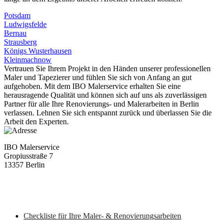
Potsdam
Ludwigsfelde
Bernau
Strausberg
Königs Wusterhausen
Kleinmachnow
Vertrauen Sie Ihrem Projekt in den Händen unserer professionellen
Maler und Tapezierer und fühlen Sie sich von Anfang an gut
aufgehoben. Mit dem IBO Malerservice erhalten Sie eine
herausragende Qualität und können sich auf uns als zuverlässigen
Partner für alle Ihre Renovierungs- und Malerarbeiten in Berlin
verlassen. Lehnen Sie sich entspannt zurück und überlassen Sie die
Arbeit den Experten.
IBO Malerservice
Gropiusstraße 7
13357 Berlin
030 - 52 28 85 51
Diese E-Mail-Adresse ist vor Spambots geschützt! Zur Anzeige
muss JavaScript eingeschaltet sein.
Checkliste für Ihre Maler- & Renovierungsarbeiten